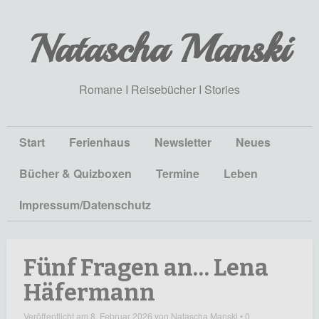
Natascha Manski
Romane I Reisebücher I Stories
Start
Ferienhaus
Newsletter
Neues
Bücher & Quizboxen
Termine
Leben
Impressum/Datenschutz
Fünf Fragen an… Lena
Häfermann
Veröffentlicht am
8. Februar 2026
von
Natascha Manski
•
0