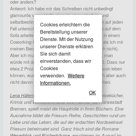
oder anders?
Antwort: Ich habe mir das Schreiben nicht unbedingt
glamourös vorgestellt, eher als eine sehr freie und
selbstbestimmte Arbeit, und das kann ich heute auf jeden
Cookies erleichtern die
Fall unterschreiben. Ich kann mit Kuscheldecke auf dem
Bereitstellung unserer
Sofa arbeiten, mit Kaffee auf der Terrasse oder in einem
Dienste. Mit der Nutzung
Coworking-Space (das gab es natürlich früher, als ich mir
unserer Dienste erklären
meinen Berufswunsch ausgemalt habe, so noch nicht).
Sie sich damit
Aber ich muss auch zugeben, dass ich dachte, man
einverstanden, dass wir
würde mit dem Schreiben sehr gut verdienen :D. Dass nur
Cookies
etwa 2 Prozent aller Autorinnen und Autoren davon leben
können, wusste ich nicht. Hätte mich vermutlich aber auch
verwenden.
Weitere
nicht davon abgehalten, es trotzdem zu versuchen.
Informationen.
OK
Lena Häfermann
schreibt seit gut 15 Jahren Reisebücher,
Krimis und Wohlfühlromane. Ihre Heimat, die Hansestadt
Bremen, spielt meist die Hauptrolle in ihren Büchern. Eine
Ausnahme bildet die Friesum-Reihe, Geschichten rund um
Liebe und das Leben, die auf der erdachten Nordseeinsel
Friesum beheimatet sind. Ganz frisch sind die Romane
Weserblick und Bücherträume
, erschienen im August im