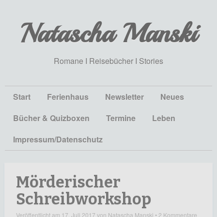
Natascha Manski
Romane I Reisebücher I Stories
Start
Ferienhaus
Newsletter
Neues
Bücher & Quizboxen
Termine
Leben
Impressum/Datenschutz
Mörderischer
Schreibworkshop
Veröffentlicht am
17. Juli 2017
von
Natascha Manski
•
2 Kommentare