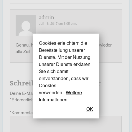
admin
Juli 18, 2017 um 6:05 p.m.
Cookies erleichtern die
Genau, hoffentlich haben im Sommer 2018 wieder
Bereitstellung unserer
alle Zeit!
Dienste. Mit der Nutzung
unserer Dienste erklären
Sie sich damit
einverstanden, dass wir
Schreibe einen Kommentar
Cookies
verwenden.
Weitere
Deine E-Mail-Adresse wird nicht veröffentlicht.
Informationen.
*
Erforderliche Felder sind mit
markiert
OK
*
Kommentar