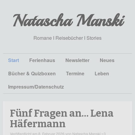
Natascha Manski
Romane I Reisebücher I Stories
Start
Ferienhaus
Newsletter
Neues
Bücher & Quizboxen
Termine
Leben
Impressum/Datenschutz
Fünf Fragen an… Lena
Häfermann
Veröffentlicht am
8. Februar 2026
von
Natascha Manski
•
0